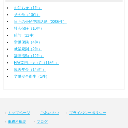
お知らせ（1件）
その他（10件）
日々の受給申請活動（2206件）
社会保険（10件）
給与（11件）
労働保険（4件）
就業規則（2件）
講演活動（12件）
HACCPについて（115件）
障害年金（148件）
労働安全衛生（1件）
トップページ
ごあいさつ
プライバシーポリシー
事務所概要
ブログ