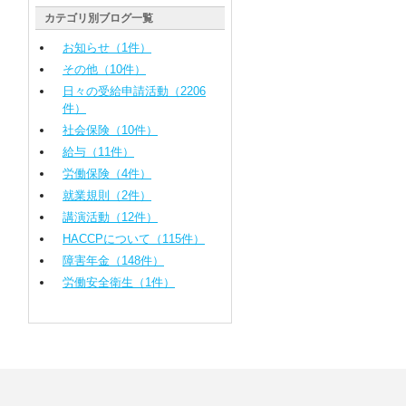
カテゴリ別ブログ一覧
お知らせ（1件）
その他（10件）
日々の受給申請活動（2206
件）
社会保険（10件）
給与（11件）
労働保険（4件）
就業規則（2件）
講演活動（12件）
HACCPについて（115件）
障害年金（148件）
労働安全衛生（1件）