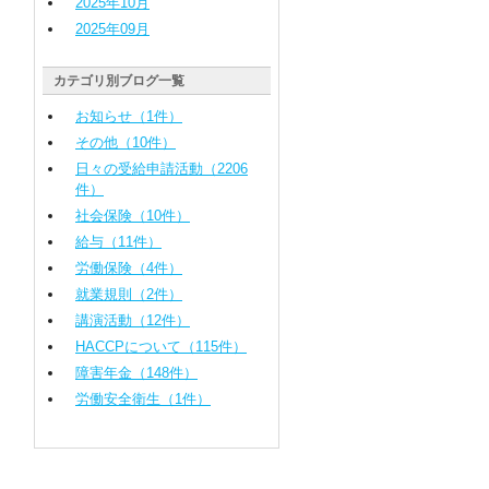
2025
年
10
月
2025
年
09
月
カテゴリ別ブログ一覧
お知らせ（1件）
その他（10件）
日々の受給申請活動（2206
件）
社会保険（10件）
給与（11件）
労働保険（4件）
就業規則（2件）
講演活動（12件）
HACCPについて（115件）
障害年金（148件）
労働安全衛生（1件）