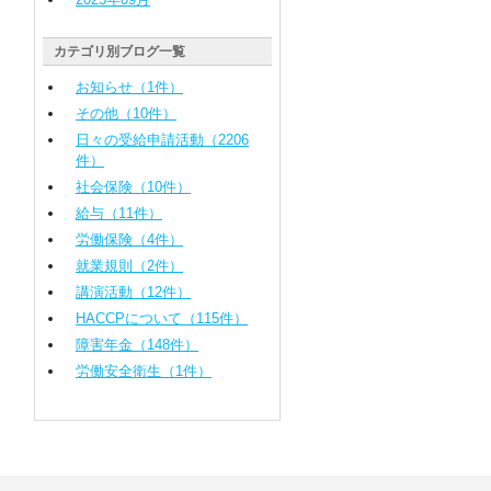
カテゴリ別ブログ一覧
お知らせ（1件）
その他（10件）
日々の受給申請活動（2206
件）
社会保険（10件）
給与（11件）
労働保険（4件）
就業規則（2件）
講演活動（12件）
HACCPについて（115件）
障害年金（148件）
労働安全衛生（1件）